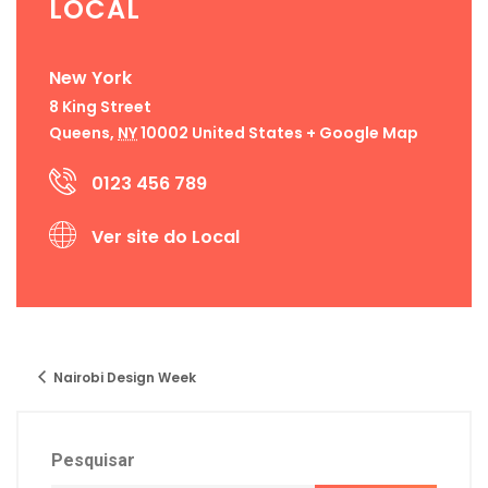
LOCAL
New York
8 King Street
Queens
,
NY
10002
United States
+ Google Map
0123 456 789
Ver site do Local
Nairobi Design Week
Pesquisar